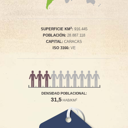
2
SUPERFICIE KM
:
916.445
POBLACIÓN:
28.887.118
CAPITAL:
CARACAS
ISO 3166:
VE
DENSIDAD POBLACIONAL:
31,5
2
HAB/KM