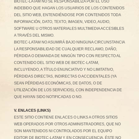
BIOTEC-LATAM NO SE RESPONSABILIZA POR EL USO
INDEBIDO QUE HAGAN LOS USUARIOS DE LOS CONTENIDOS
DEL SITIO WEB, ENTENDIÉNDOSE POR CONTENIDOS TODA
INFORMACIÓN, DATO, TEXTO, IMAGEN, VIDEO, AUDIO,
SOFTWARE U OTROS MATERIALES MULTIMEDIA ACCESIBLES
A TRAVÉS DEL MISMO.
BIOTEC-LATAM NO ASUMIRÁ BAJO NINGUNA CIRCUNSTANCIA
LA RESPONSABILIDAD DE CUALQUIER RECLAMO, DAÑO,
PÉRDIDA O DEMANDA DE NINGÚN TIPO CON RESPECTO AL
CONTENIDO DEL SITIO WEB DE BIOTEC-LATAM,
INCLUYENDO, A TÍTULO ENUNCIATIVO Y NO LIMITATIVO,
PÉRDIDAS DIRECTAS, INDIRECTAS O ACCIDENTALES (YA
SEAN PÉRDIDAS ECONÓMICAS, DE DATOS, O DE
UTILIZACIÓN DE LOS SERVICIOS), CON INDEPENDENCIA DE
QUE HAYAN SIDO NOTIFICADAS O NO.
V. ENLACES (LINKS)
ESTE SITIO CONTIENE ENLACES O LINKS A OTROS SITIOS
WEB OPERADOS POR OTROS ADMINISTRADORES, QUE NO
SON MANTENIDOS NI CONTROLADOS POR EL EQUIPO
EDITOR DE BIOTEC-LATAM Y, EN CONSECUENCIA, ÉSTE NO