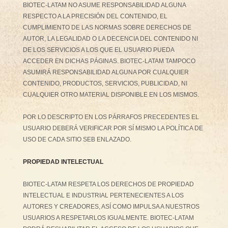
BIOTEC-LATAM NO ASUME RESPONSABILIDAD ALGUNA
RESPECTO A LA PRECISIÓN DEL CONTENIDO, EL
CUMPLIMIENTO DE LAS NORMAS SOBRE DERECHOS DE
AUTOR, LA LEGALIDAD O LA DECENCIA DEL CONTENIDO NI
DE LOS SERVICIOS A LOS QUE EL USUARIO PUEDA
ACCEDER EN DICHAS PÁGINAS. BIOTEC-LATAM TAMPOCO
ASUMIRÁ RESPONSABILIDAD ALGUNA POR CUALQUIER
CONTENIDO, PRODUCTOS, SERVICIOS, PUBLICIDAD, NI
CUALQUIER OTRO MATERIAL DISPONIBLE EN LOS MISMOS.
POR LO DESCRIPTO EN LOS PÁRRAFOS PRECEDENTES EL
USUARIO DEBERÁ VERIFICAR POR SÍ MISMO LA POLÍTICA DE
USO DE CADA SITIO SEB ENLAZADO.
PROPIEDAD INTELECTUAL
BIOTEC-LATAM RESPETA LOS DERECHOS DE PROPIEDAD
INTELECTUAL E INDUSTRIAL PERTENECIENTES A LOS
AUTORES Y CREADORES, ASÍ COMO IMPULSA A NUESTROS
USUARIOS A RESPETARLOS IGUALMENTE. BIOTEC-LATAM