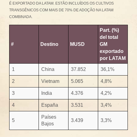
É EXPORTADO DA LATAM. ESTÃO INCLUÍDOS OS CULTIVOS
TRANSGÊNICOS COM MAIS DE 70% DE ADOÇÃO NA LATAM
COMBINADA.
Part. (%)
del total
#
Destino
MUSD
GM
exportado
por LATAM
1
China
37.852
36,1%
2
Vietnam
5.065
4,8%
3
India
4.376
4,2%
4
España
3.531
3,4%
Países
5
3.439
3,3%
Bajos