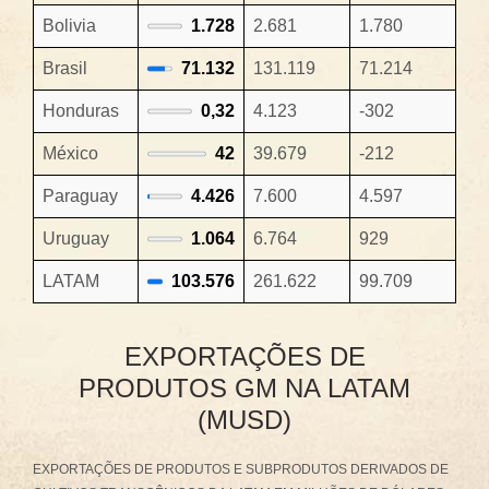
Bolivia
1.728
2.681
1.780
Brasil
71.132
131.119
71.214
Honduras
0,32
4.123
-302
México
42
39.679
-212
Paraguay
4.426
7.600
4.597
Uruguay
1.064
6.764
929
LATAM
103.576
261.622
99.709
EXPORTAÇÕES DE
PRODUTOS GM NA LATAM
(MUSD)
EXPORTAÇÕES DE PRODUTOS E SUBPRODUTOS DERIVADOS DE